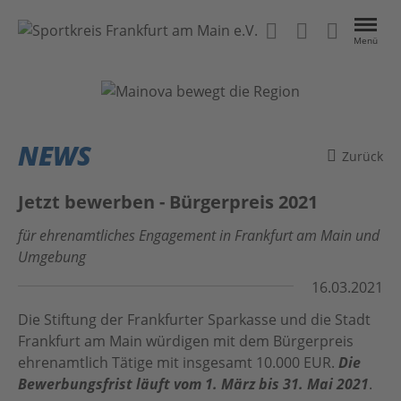
Menü
VEREINE
EVENTS
NEWS
Zurück
NEWS
Jetzt bewerben - Bürgerpreis 2021
ÜBER UNS
für ehrenamtliches Engagement in Frankfurt am Main und
Umgebung
Kontakt
Das Projekt
16.03.2021
Home
Anleitung
Die Stiftung der Frankfurter Sparkasse und die Stadt
Frankfurt am Main würdigen mit dem Bürgerpreis
#BeActive FrankfurtRheinMain
Datenschutz
ehrenamtlich Tätige mit insgesamt 10.000 EUR.
Die
Bewerbungsfrist läuft vom 1. März bis 31. Mai 2021
.
MainSport APP
Impressum