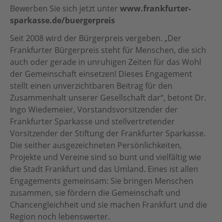
Bewerben Sie sich jetzt unter
www.frankfurter-
Botschafter:innen
sparkasse.de/buergerpreis
Für Vereine
Team
Seit 2008 wird der Bürgerpreis vergeben. „Der
Frankfurter Bürgerpreis steht für Menschen, die sich
Partner
auch oder gerade in unruhigen Zeiten für das Wohl
Partnersportkreise
der Gemeinschaft einsetzen! Dieses Engagement
stellt einen unverzichtbaren Beitrag für den
AGB
Zusammenhalt unserer Gesellschaft dar“, betont Dr.
Ingo Wiedemeier, Vorstandsvorsitzender der
Downloads
Frankfurter Sparkasse und stellvertretender
Vorsitzender der Stiftung der Frankfurter Sparkasse.
Die seither ausgezeichneten Persönlichkeiten,
Projekte und Vereine sind so bunt und vielfältig wie
die Stadt Frankfurt und das Umland. Eines ist allen
Engagements gemeinsam: Sie bringen Menschen
zusammen, sie fördern die Gemeinschaft und
Chancengleichheit und sie machen Frankfurt und die
Region noch lebenswerter.