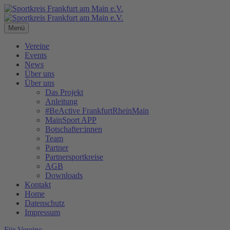
Menü
Vereine
Events
News
Über uns
Über uns
Das Projekt
Anleitung
#BeActive FrankfurtRheinMain
MainSport APP
Botschafter:innen
Team
Partner
Partnersportkreise
AGB
Downloads
Kontakt
Home
Datenschutz
Impressum
Für Vereine