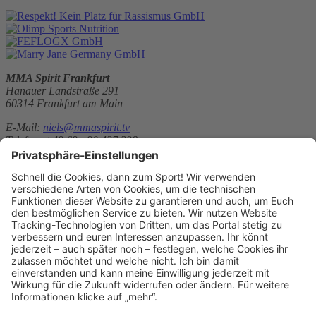
MMA Spirit Frankfurt
Hanauer Landstraße 291
60314 Frankfurt am Main
E-Mail:
niels@mmaspirit.tv
Telefon: +49 69 - 90 437 398
Website:
https://mmaspirit.tv/
Sitemap
News
Über uns
Kontakt
Deine Mitgliedschaft
Wellness im MMA Spirit
Fitnesstraining im MMA Spirit
Kontakt