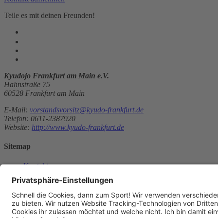
Teile es mit deinen Freunden!
Kyudojo Frankfurt am Main e.V.
Hahnstraße 75
60528 Frankfurt am Main
E-Mail:
vorstandsvorsitz@kyudo-frankfurt.de
Telefon: 0611-2387920
Website:
http://www.kyudo-frankfurt.de
Sitemap
Kontakt
Kontakt
Kontakt
aufnehmen