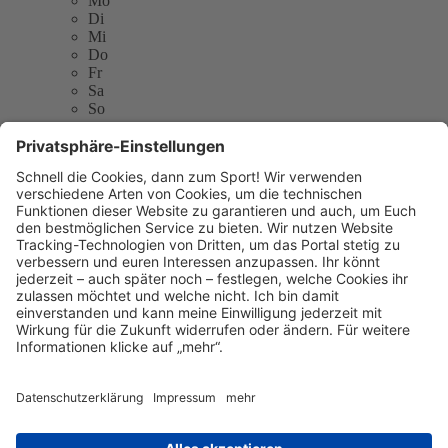
Mo
Di
Mi
Do
Fr
Sa
So
Frauen Ruderverein Freiweg e.V. (Freiweg)
Mainfeldstrasse 35
60528 Frankfurt am Main
E-Mail:
a.stachel@fraport.de
Telefon: 069 690 60646
Website:
http://www.freiweg-frankfurt.de
Sitemap
Kontakt
Kontakt
Kontakt
aufnehmen