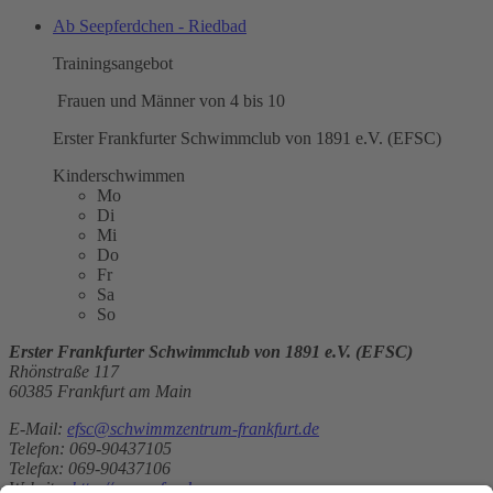
Ab Seepferdchen - Riedbad
Trainingsangebot
Frauen und Männer von 4 bis 10
Erster Frankfurter Schwimmclub von 1891 e.V. (EFSC)
Kinderschwimmen
Mo
Di
Mi
Do
Fr
Sa
So
Erster Frankfurter Schwimmclub von 1891 e.V. (EFSC)
Rhönstraße 117
60385 Frankfurt am Main
E-Mail:
efsc@schwimmzentrum-frankfurt.de
Telefon: 069-90437105
Telefax: 069-90437106
Website:
http://www.efsc.de