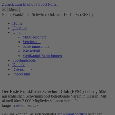
Zurück zum Mainova Sport Portal
Menü
Erster Frankfurter Schwimmclub von 1891 e.V. (EFSC)
Home
Über uns
Über uns
Mitgliedschaft
Vereinsbad
Schwimmschule
Wasserball
Wettkampf-Schwimmen
Sportangebote
Kontakt
Datenschutz
Impressum
Der Erste Frankfurter Schwimm Club (EFSC)
ist der größte
ausschließlich Schwimmsport betreibende Verein in Hessen. Mit
aktuell über 2.000 Mitglieder schauen wir auf eine
lange
Tradition
zurück.
Bei uns können Sie sich vielfältig
schwimmsportlich
betätigen: