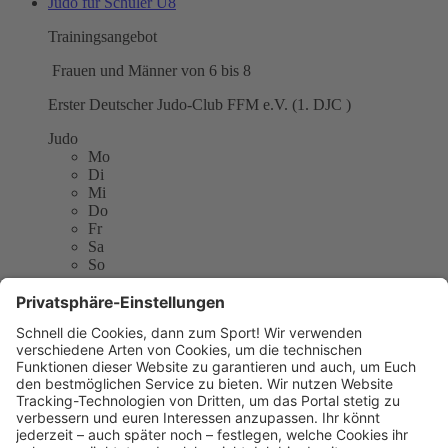
Judo für Schüler U8
Trainingsangebot
Frauen und Männer von 6 bis 8
Erster Deutscher Judo-Club FFM e.V. (1. DJC )
Judo
Mo
Di
Mi
Do
Fr
Sa
So
Erster Deutscher Judo-Club FFM e.V. (1. DJC )
Im Geeren 125
60433 Frankfurt am Main
E-Mail:
karate@1djc.de
Telefon: 069-53053846
Website:
http://www.1djc.de
Sitemap