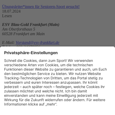
Übungsleiter*innen für Senioren-Sport gesucht!
18.07.2024
Lesen
ESV Blau-Gold Frankfurt (Main)
Am Oberforsthaus 5
60528 Frankfurt am Main
E-Mail:
Vorstand@esv-frankfurt.de
Telefon: 069-24278056
Telefax: 069-67724292
Website:
https://www.esv-frankfurt.de
Sitemap
News
Über uns
Kontakt
Mitglied werden
Der Vorstand
Kontakt