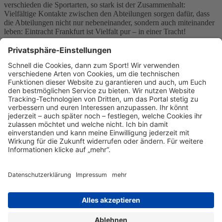
verschieden die Sportarten, so stark ist der Zusammenhalt:
Vielfältige Kontakte zwischen den Abteilungen sorgen dafür, dass
die Abteilungen nicht nur nebeneinander, sondern auch miteinander
leben: Eintracht Frankfurt ist Vielfalt pur – in einer Tracht!
Eintracht Frankfurt e.V.
Alfred-Pfaff-Straße 1
60386 Frankfurt am Main
E-Mail:
pietrek@eintracht-frankfurt.de
Telefon: 069-4209700
Website:
http://www.eintracht-frankfurt.de
Sitemap
Kontakt
Kontakt
Kontakt
aufnehmen
Datenschutz
Datenschutzeinstellungen