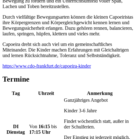
Bewegung zu fördern und ein Unterrichtsumfeld voller Spaß,
Lachen und Toben bereitzustellen.
Durch vielfältige Bewegungsarten können die kleinen Capoeiristas
ihre Körpergrenzen und Körpergleichgewicht kennen lernen und
Bewegungssicherheit erlangen. Dazu gehören rennen, balancieren,
laufen, springen, hüpfen, klettern und vieles mehr.
Capoeira dreht sich auch viel um ein gemeinschaftliches
Miteinander. Die Kinder machen Erfahrungen mit Gleichaltrigen
und lernen Rücksichtnahme, Toleranz und Selbstständigkeit.
https://www.cdo-frankfurt.de/capoeira-kinder
Termine
Tag
Uhrzeit
Anmerkung
Ganzjähriges Angebot
Kinder 3-6 Jahre
Findet wöchentlich statt, außer in
DI
Von
16:15
bis
der Schulferien.
Dienstag
17:15 Uhr
Der Einstieg ist jederzeit möglich.