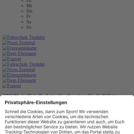
Di
Mi
Do
Fr
Sa
So
AFC Rhein-Main Rockets e.V. - (American Football Club)
Elbestr. 32
63071 Offenbach am Main
E-Mail:
vorstand@rockets-football.de
Telefon: +491737584264
Website:
https://rockets-football.de