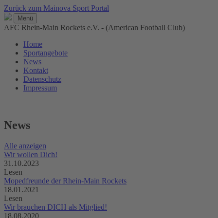
Zurück zum Mainova Sport Portal
Menü
AFC Rhein-Main Rockets e.V. - (American Football Club)
Home
Sportangebote
News
Kontakt
Datenschutz
Impressum
News
Alle anzeigen
Wir wollen Dich!
31.10.2023
Lesen
Mopedfreunde der Rhein-Main Rockets
18.01.2021
Lesen
Wir brauchen DICH als Mitglied!
18.08.2020