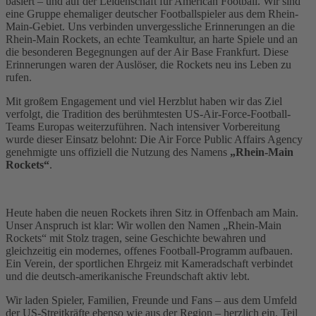
basiert – und auf der Leidenschaft für American Football. Wir sind
eine Gruppe ehemaliger deutscher Footballspieler aus dem Rhein-
Main-Gebiet. Uns verbinden unvergessliche Erinnerungen an die
Rhein-Main Rockets, an echte Teamkultur, an harte Spiele und an
die besonderen Begegnungen auf der Air Base Frankfurt. Diese
Erinnerungen waren der Auslöser, die Rockets neu ins Leben zu
rufen.
Mit großem Engagement und viel Herzblut haben wir das Ziel
verfolgt, die Tradition des berühmtesten US-Air-Force-Football-
Teams Europas weiterzuführen. Nach intensiver Vorbereitung
wurde dieser Einsatz belohnt: Die Air Force Public Affairs Agency
genehmigte uns offiziell die Nutzung des Namens
„Rhein-Main
Rockets“
.
Heute haben die neuen Rockets ihren Sitz in Offenbach am Main.
Unser Anspruch ist klar: Wir wollen den Namen „Rhein-Main
Rockets“ mit Stolz tragen, seine Geschichte bewahren und
gleichzeitig ein modernes, offenes Football-Programm aufbauen.
Ein Verein, der sportlichen Ehrgeiz mit Kameradschaft verbindet
und die deutsch-amerikanische Freundschaft aktiv lebt.
Wir laden Spieler, Familien, Freunde und Fans – aus dem Umfeld
der US-Streitkräfte ebenso wie aus der Region – herzlich ein, Teil