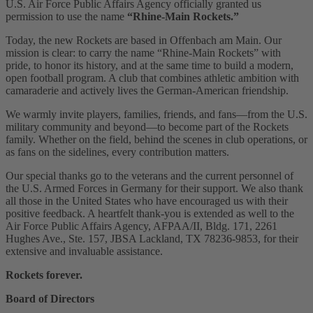
U.S. Air Force Public Affairs Agency officially granted us
permission to use the name
“Rhine-Main Rockets.”
Today, the new Rockets are based in Offenbach am Main. Our
mission is clear: to carry the name “Rhine-Main Rockets” with
pride, to honor its history, and at the same time to build a modern,
open football program. A club that combines athletic ambition with
camaraderie and actively lives the German-American friendship.
We warmly invite players, families, friends, and fans—from the U.S.
military community and beyond—to become part of the Rockets
family. Whether on the field, behind the scenes in club operations, or
as fans on the sidelines, every contribution matters.
Our special thanks go to the veterans and the current personnel of
the U.S. Armed Forces in Germany for their support. We also thank
all those in the United States who have encouraged us with their
positive feedback. A heartfelt thank-you is extended as well to the
Air Force Public Affairs Agency, AFPAA/II, Bldg. 171, 2261
Hughes Ave., Ste. 157, JBSA Lackland, TX 78236-9853, for their
extensive and invaluable assistance.
Rockets forever.
Board of Directors