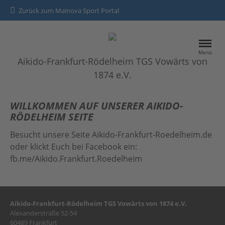
Zurück zum Mainova Sport Portal
Menü
Aikido-Frankfurt-Rödelheim TGS Vowärts von
1874 e.V.
HOME
WILLKOMMEN AUF UNSERER AIKIDO-
RÖDELHEIM SEITE
SPORTANGEBOTE
Besucht unsere Seite Aikido-Frankfurt-Roedelheim.de
oder klickt Euch bei Facebook ein:
Kontakt
fb.me/Aikido.Frankfurt.Roedelheim
Datenschutz
Impressum
Aikido-Frankfurt-Rödelheim TGS Vowärts von 1874 e.V.
Alexanderstraße 52-54
60489 Frankfurt