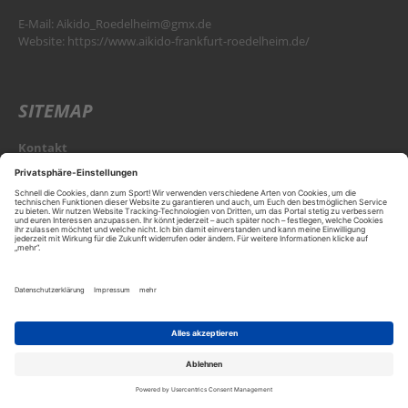
E-Mail:
Aikido_Roedelheim@gmx.de
Website:
https://www.aikido-frankfurt-roedelheim.de/
SITEMAP
Kontakt
KONTAKT
Kontakt
aufnehmen
Datenschutz
Datenschutzeinstellungen
Impressum
© 2026 Mainova Sport